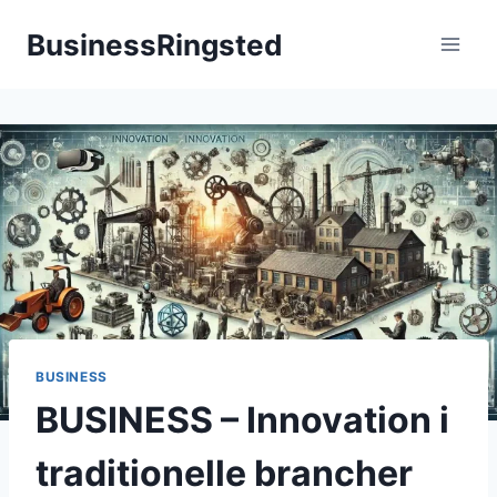
Fortsæt
BusinessRingsted
til
indhold
BUSINESS
BUSINESS – Innovation i
traditionelle brancher